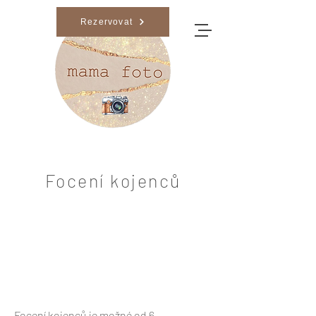
Rezervovat
Focení kojenců
Focení kojenců je možné od 6