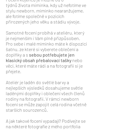
týdnů
života miminka, kdy už nefotíme ve
stylu newborn, miminko nearanžujeme,
ale fotíme společně v pozicích
přirozených jeho věku a stádiu vývoje.
Samotné focení probíhá v ateliéru, který
je nejmenším i Vám plně přizpůsoben.
Pro sebe i malé miminko máte k dispozici
šatnu, ze které si vyberete oblečení a
doplňky a s
sebou potřebujete jen
klasický obsah přebalovací tašky
nebo
věci, které máte rádi a na fotografii si je
přejete.
Ateliér je laděn do světlé barvy a
nejlepších výsledků dosahujeme světle
laděnými doplňky i oblečení všech členů
rodiny na fotografii. V rámci newborn
focení se může zapojit celá rodina včetně
starších sourozenců.
A jak takové focení vypadají? Podívejte se
na některé fotografie z mého portfolia